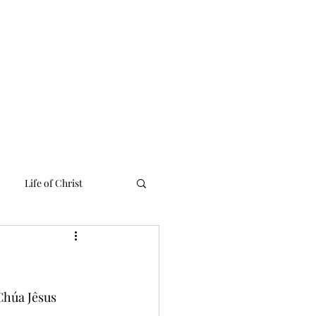
 Linh
Media
Tư Liệu
Liên Lạc
English Ministries
Life of Christ
húa Jêsus 