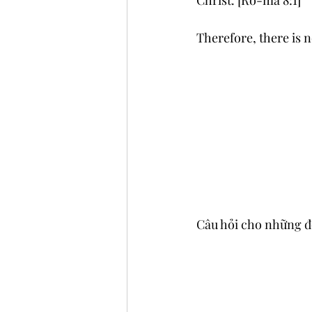
Christ. [Rô-ma 8:1]
Therefore, there is 
Câu hỏi cho những đ