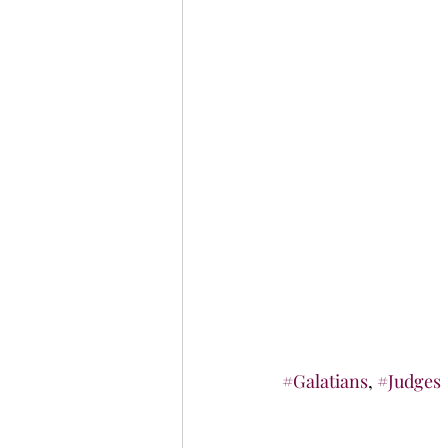
#Galatians
, 
#Judges