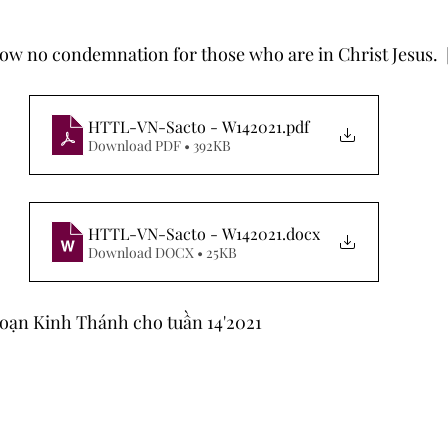
now no condemnation for those who are in Christ Jesus. 
HTTL-VN-Sacto - W142021
.pdf
Download PDF • 392KB
HTTL-VN-Sacto - W142021
.docx
Download DOCX • 25KB
oạn Kinh Thánh cho tuần 14'2021