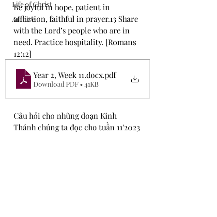
Life of Christ
Be joyful in hope, patient in 
affliction, faithful in prayer.13 Share 
Archive
with the Lord’s people who are in 
need. Practice hospitality. [Romans 
12:12]
Year 2, Week 11.docx
.pdf
Download PDF • 41KB
Câu hỏi cho những đoạn Kinh 
Thánh 
chúng ta đọc 
cho tuần 11'2023