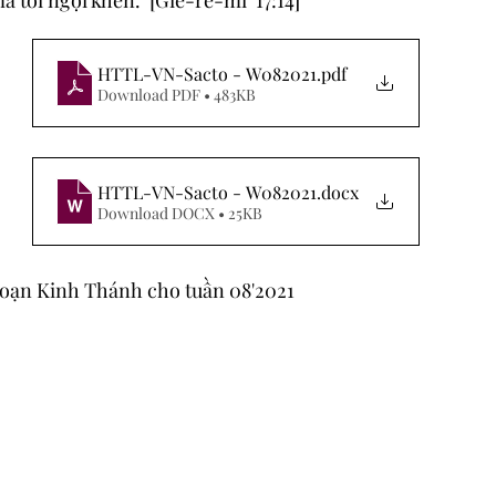
à tôi ngợi khen.  [Giê-rê-mi  17:14]
HTTL-VN-Sacto - W082021
.pdf
Download PDF • 483KB
HTTL-VN-Sacto - W082021
.docx
Download DOCX • 25KB
oạn Kinh Thánh cho tuần 08'2021