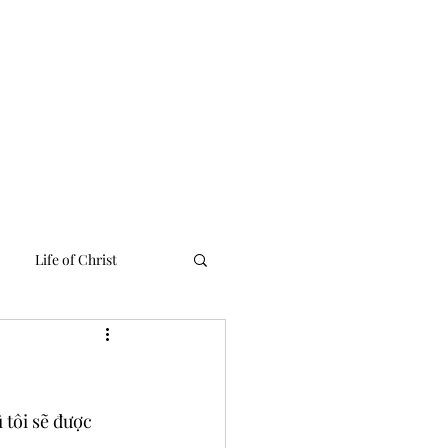
 Linh
Media
Tư Liệu
Liên Lạc
English Ministries
Life of Christ
 tôi sẽ được 