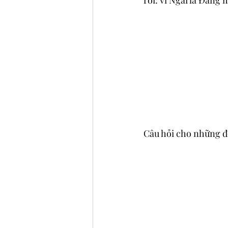
rỗi: vì Ngài là Đấng m
Câu hỏi cho những đ