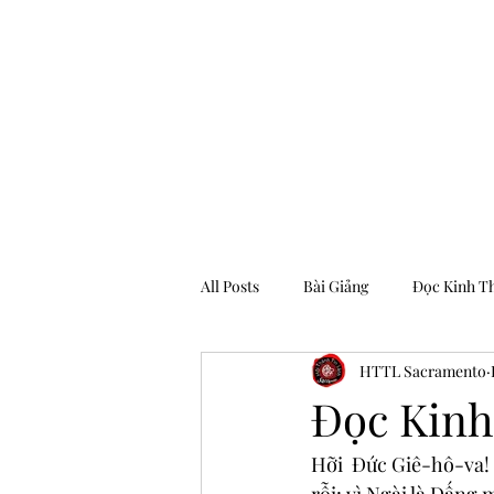
Hội Thánh Tin Lành Sacramento
All Posts
Bài Giảng
Đọc Kinh T
HTTL Sacramento
Archive
Đọc Kinh
Hỡi  Đức Giê-hô-va! x