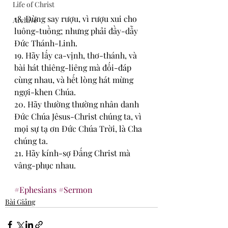
Life of Christ
18. Đừng say rượu, vì rượu xui cho 
Archive
luông-tuồng; nhưng phải đầy-dẫy 
Đức Thánh-Linh.
19. Hãy lấy ca-vịnh, thơ-thánh, và 
bài hát thiêng-liêng mà đối-đáp 
cùng nhau, và hết lòng hát mừng 
ngợi-khen Chúa.
20. Hãy thường thường nhân danh 
Đức Chúa Jêsus-Christ chúng ta, vì 
mọi sự tạ ơn Đức Chúa Trời, là Cha 
chúng ta.
21. Hãy kính-sợ Đấng Christ mà 
vâng-phục nhau.
#Ephesians
#Sermon
Bài Giảng