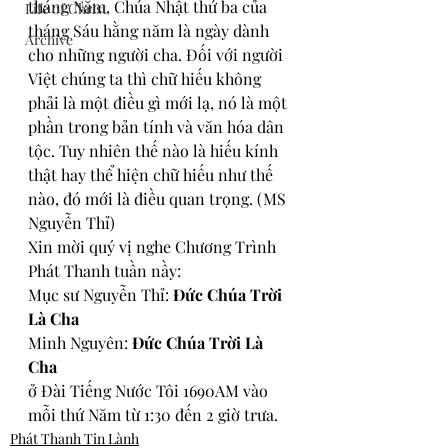
tháng Năm, Chúa Nhật thứ ba của 
Life of Christ
tháng Sáu hằng năm là ngày dành 
Archive
cho những người cha. Ðối với người 
Việt chúng ta thì chữ hiếu không 
phải là một điều gì mới lạ, nó là một 
phần trong bản tính và văn hóa dân 
tộc. Tuy nhiên thế nào là hiếu kính 
thật hay thể hiện chữ hiếu như thế 
nào, đó mới là điều quan trọng. (MS 
Nguyễn Thỉ)
Xin mời quý vị nghe Chương Trình 
Phát Thanh tuần nầy:
Mục sư Nguyễn Thỉ: 
Ðức Chúa Trời 
Là Cha
Minh Nguyên: 
Ðức Chúa Trời Là 
Cha
ở 
Đài Tiếng Nước Tôi 1690AM vào 
mỗi thứ Năm từ 1:30 đến 2 giờ trưa.
Phát Thanh Tin Lành